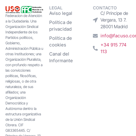
LEGAL
CONTACTO
Aviso legal
C/ Príncipe de
Federacion de Atención
Vergara, 13 7.
a la Ciudadanía. Una
Política de
28001 Madrid
Organización Sindical
privacidad
Independiente de los
info@facuso.c
Partidos políticos,
Política de
Gobierno,
cookies
+34 915 774
Administración Pública u
113
Canal del
otras Instituciones; una
Organización Pluralista,
Informante
con profundo respeto a
las convicciones
políticas, filosóficas,
religiosas, o de otra
naturaleza, de sus
afiliados; una
Organización
Democrática y
Autónoma dentro la
estructura organizativa
de la Unión Sindical
Obrera. CIF
G83365445. C/
Principe de Vergara, 13