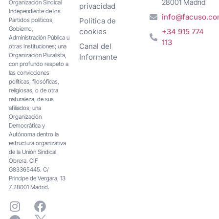
28001 Madrid
Organización Sindical
privacidad
Independiente de los
info@facuso.c
Partidos políticos,
Política de
Gobierno,
cookies
+34 915 774
Administración Pública u
113
Canal del
otras Instituciones; una
Organización Pluralista,
Informante
con profundo respeto a
las convicciones
políticas, filosóficas,
religiosas, o de otra
naturaleza, de sus
afiliados; una
Organización
Democrática y
Autónoma dentro la
estructura organizativa
de la Unión Sindical
Obrera. CIF
G83365445. C/
Principe de Vergara, 13
7 28001 Madrid.