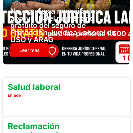
No esperes a necesitarlo:
aprovecha el primer año
gratuito del seguro de
Protección Jurídica Laboral de
USO y ARAG
Leer más
Salud laboral
Enlace
Reclamación