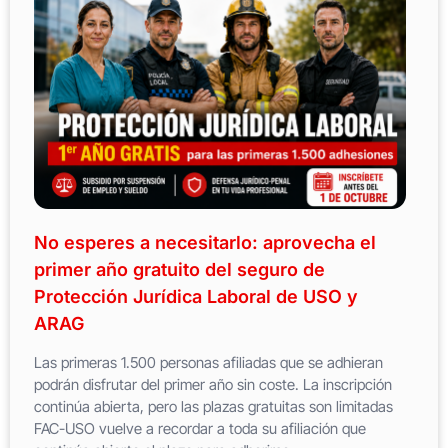
No esperes a necesitarlo: aprovecha el
primer año gratuito del seguro de
Protección Jurídica Laboral de USO y
ARAG
Las primeras 1.500 personas afiliadas que se adhieran
podrán disfrutar del primer año sin coste. La inscripción
continúa abierta, pero las plazas gratuitas son limitadas
FAC-USO vuelve a recordar a toda su afiliación que