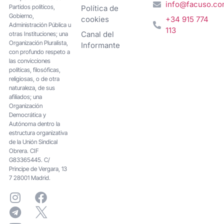
info@facuso.c
Partidos políticos,
Política de
Gobierno,
cookies
+34 915 774
Administración Pública u
113
Canal del
otras Instituciones; una
Organización Pluralista,
Informante
con profundo respeto a
las convicciones
políticas, filosóficas,
religiosas, o de otra
naturaleza, de sus
afiliados; una
Organización
Democrática y
Autónoma dentro la
estructura organizativa
de la Unión Sindical
Obrera. CIF
G83365445. C/
Principe de Vergara, 13
7 28001 Madrid.