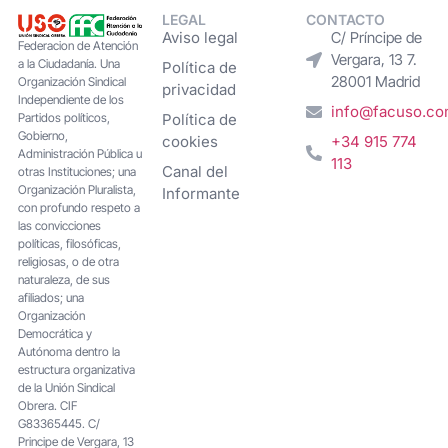
LEGAL
CONTACTO
Aviso legal
C/ Príncipe de
Federacion de Atención
Vergara, 13 7.
a la Ciudadanía. Una
Política de
28001 Madrid
Organización Sindical
privacidad
Independiente de los
info@facuso.c
Partidos políticos,
Política de
Gobierno,
cookies
+34 915 774
Administración Pública u
113
Canal del
otras Instituciones; una
Organización Pluralista,
Informante
con profundo respeto a
las convicciones
políticas, filosóficas,
religiosas, o de otra
naturaleza, de sus
afiliados; una
Organización
Democrática y
Autónoma dentro la
estructura organizativa
de la Unión Sindical
Obrera. CIF
G83365445. C/
Principe de Vergara, 13