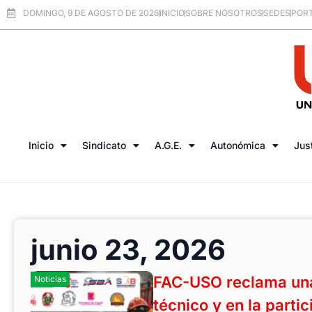
DOMINGO, 9 DE AGOSTO DE 2026
INICIO
SOBRE NOSOTROS
SEDES
PORT
Inicio
Sindicato
A.G.E.
Autonómica
Jus
junio 23, 2026
FAC-USO reclama una
Noticias
técnico y en la partic