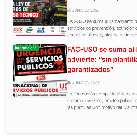
JUNIO 23, 2026
FAC-USO se suma al llamamiento de 
servicios de prevención, extinció
consenso técnico, alejada de intere
FAC-USO se suma al Dí
Internacional
advierte: “sin planti
garantizados”
JUNIO 23, 2026
La Federación comparte el llamamie
reclama inversión, empleo público e
las plantillas Con motivo del Día Int