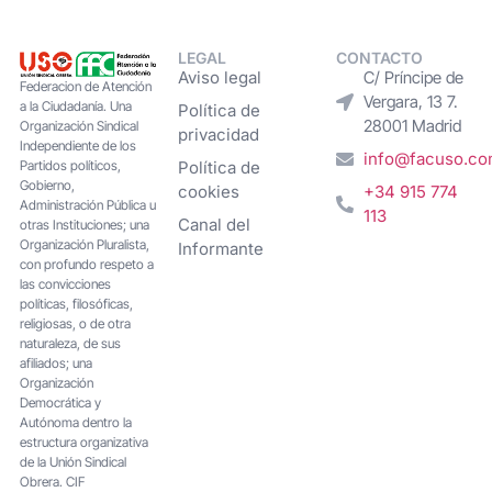
LEGAL
CONTACTO
Aviso legal
C/ Príncipe de
Federacion de Atención
Vergara, 13 7.
a la Ciudadanía. Una
Política de
28001 Madrid
Organización Sindical
privacidad
Independiente de los
info@facuso.c
Partidos políticos,
Política de
Gobierno,
cookies
+34 915 774
Administración Pública u
113
Canal del
otras Instituciones; una
Organización Pluralista,
Informante
con profundo respeto a
las convicciones
políticas, filosóficas,
religiosas, o de otra
naturaleza, de sus
afiliados; una
Organización
Democrática y
Autónoma dentro la
estructura organizativa
de la Unión Sindical
Obrera. CIF