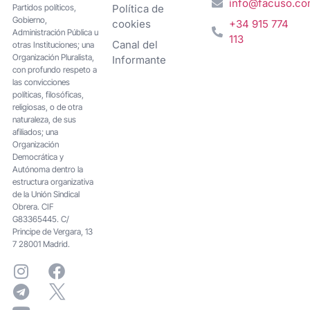
info@facuso.c
Partidos políticos,
Política de
Gobierno,
cookies
+34 915 774
Administración Pública u
113
Canal del
otras Instituciones; una
Organización Pluralista,
Informante
con profundo respeto a
las convicciones
políticas, filosóficas,
religiosas, o de otra
naturaleza, de sus
afiliados; una
Organización
Democrática y
Autónoma dentro la
estructura organizativa
de la Unión Sindical
Obrera. CIF
G83365445. C/
Principe de Vergara, 13
7 28001 Madrid.