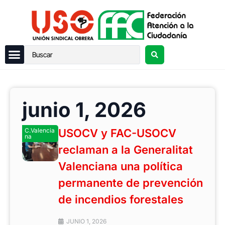
junio 1, 2026
C.Valencia
USOCV y FAC-USOCV
na
reclaman a la Generalitat
Valenciana una política
permanente de prevención
de incendios forestales
JUNIO 1, 2026