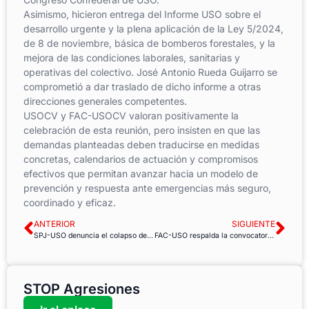
Asimismo, hicieron entrega del Informe USO sobre el
desarrollo urgente y la plena aplicación de la Ley 5/2024,
de 8 de noviembre, básica de bomberos forestales, y la
mejora de las condiciones laborales, sanitarias y
operativas del colectivo. José Antonio Rueda Guijarro se
comprometió a dar traslado de dicho informe a otras
direcciones generales competentes.
USOCV y FAC-USOCV valoran positivamente la
celebración de esta reunión, pero insisten en que las
demandas planteadas deben traducirse en medidas
concretas, calendarios de actuación y compromisos
efectivos que permitan avanzar hacia un modelo de
prevención y respuesta ante emergencias más seguro,
coordinado y eficaz.
ANTERIOR
SIGUIENTE
SPJ-USO denuncia el colapso de los juzgados de Carballo y exige refuerzos urgentes para garantizar una Justicia eficaz
FAC-USO respalda la convocatoria de huelga indefinida en las residencias y centros de día de La Rioja
STOP Agresiones