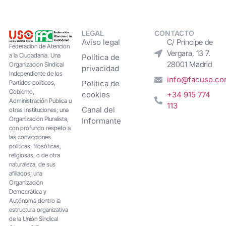
LEGAL
CONTACTO
Aviso legal
C/ Príncipe de
Federacion de Atención
Vergara, 13 7.
a la Ciudadanía. Una
Política de
28001 Madrid
Organización Sindical
privacidad
Independiente de los
info@facuso.c
Partidos políticos,
Política de
Gobierno,
cookies
+34 915 774
Administración Pública u
113
Canal del
otras Instituciones; una
Organización Pluralista,
Informante
con profundo respeto a
las convicciones
políticas, filosóficas,
religiosas, o de otra
naturaleza, de sus
afiliados; una
Organización
Democrática y
Autónoma dentro la
estructura organizativa
de la Unión Sindical