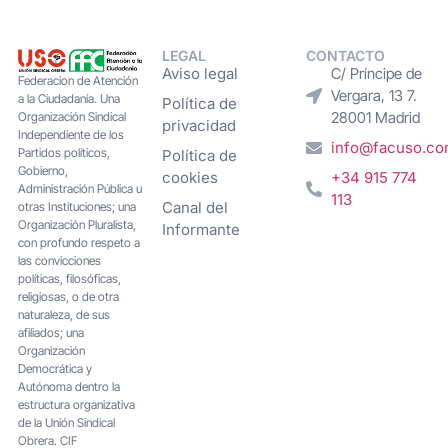
LEGAL
CONTACTO
Aviso legal
C/ Príncipe de
Federacion de Atención
Vergara, 13 7.
a la Ciudadanía. Una
Política de
28001 Madrid
Organización Sindical
privacidad
Independiente de los
info@facuso.c
Partidos políticos,
Política de
Gobierno,
cookies
+34 915 774
Administración Pública u
113
Canal del
otras Instituciones; una
Organización Pluralista,
Informante
con profundo respeto a
las convicciones
políticas, filosóficas,
religiosas, o de otra
naturaleza, de sus
afiliados; una
Organización
Democrática y
Autónoma dentro la
estructura organizativa
de la Unión Sindical
Obrera. CIF