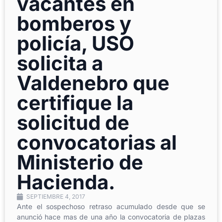
vacantes en
bomberos y
policía, USO
solicita a
Valdenebro que
certifique la
solicitud de
convocatorias al
Ministerio de
Hacienda.
SEPTIEMBRE 4, 2017
Ante el sospechoso retraso acumulado desde que se
anunció hace mas de una año la convocatoria de plazas