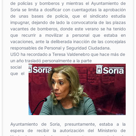
de policías y bomberos y mientras el Ayuntamiento de
Soria se limita a dosificar con cuentagotas la aprobación
de unas bases de policía, que el sindicato estudia
impugnar, dejando de lado la convocatoria de las plazas
vacantes de bomberos, donde este verano se ha tenido
que recurrir a movilizar a personal que estaba en
vacaciones, ante la deliberada inacción de las concejalas
responsables de Personal y Seguridad Ciudadana.
USO ha recordado a Teresa Valdenebro que hace más de
un año trasladó personalmente a la parte
social
que el
Ayuntamiento de Soria, presuntamente, estaba a la
espera de recibir la autorización del Ministerio de