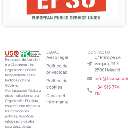
LEGAL
CONTACTO
Aviso legal
C/ Príncipe de
Federacion de Atención
Vergara, 13 7.
a la Ciudadanía. Una
Política de
28001 Madrid
Organización Sindical
privacidad
Independiente de los
info@facuso.c
Partidos políticos,
Política de
Gobierno,
cookies
+34 915 774
Administración Pública u
113
Canal del
otras Instituciones; una
Organización Pluralista,
Informante
con profundo respeto a
las convicciones
políticas, filosóficas,
religiosas, o de otra
naturaleza, de sus