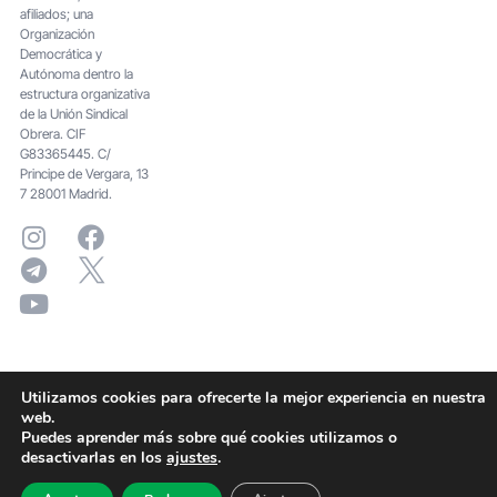
afiliados; una
Organización
Democrática y
Autónoma dentro la
estructura organizativa
de la Unión Sindical
Obrera. CIF
G83365445. C/
Principe de Vergara, 13
7 28001 Madrid.
Utilizamos cookies para ofrecerte la mejor experiencia en nuestra
web.
Puedes aprender más sobre qué cookies utilizamos o
desactivarlas en los
ajustes
.