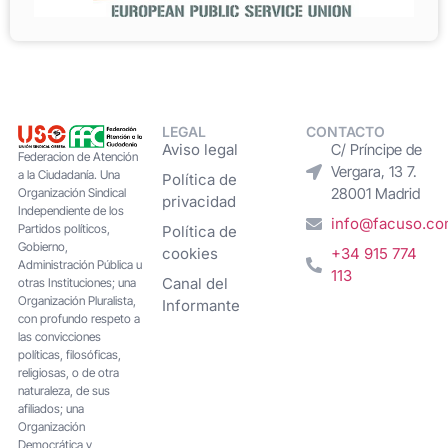
LEGAL
CONTACTO
Aviso legal
C/ Príncipe de
Federacion de Atención
Vergara, 13 7.
a la Ciudadanía. Una
Política de
28001 Madrid
Organización Sindical
privacidad
Independiente de los
info@facuso.c
Partidos políticos,
Política de
Gobierno,
cookies
+34 915 774
Administración Pública u
113
Canal del
otras Instituciones; una
Organización Pluralista,
Informante
con profundo respeto a
las convicciones
políticas, filosóficas,
religiosas, o de otra
naturaleza, de sus
afiliados; una
Organización
Democrática y