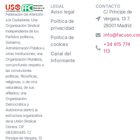
LEGAL
CONTACTO
Aviso legal
C/ Príncipe de
Federacion de Atención
Vergara, 13 7.
a la Ciudadanía. Una
Política de
28001 Madrid
Organización Sindical
privacidad
Independiente de los
info@facuso.c
Partidos políticos,
Política de
Gobierno,
cookies
+34 915 774
Administración Pública u
113
Canal del
otras Instituciones; una
Organización Pluralista,
Informante
con profundo respeto a
las convicciones
políticas, filosóficas,
religiosas, o de otra
naturaleza, de sus
afiliados; una
Organización
Democrática y
Autónoma dentro la
estructura organizativa
de la Unión Sindical
Obrera. CIF
G83365445. C/
Principe de Vergara, 13