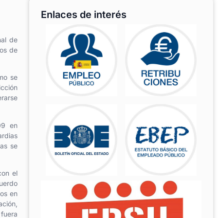
Enlaces de interés
nal de
nos de
ómo se
icción
erarse
09 en
rdias
mas se
con el
cuerdo
ros en
ación,
 fuera