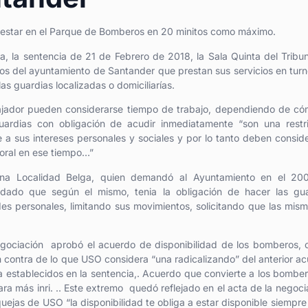
a estar en el Parque de Bomberos en 20 minitos como máximo.
 la sentencia de 21 de Febrero de 2018, la Sala Quinta del Tribu
os del ayuntamiento de Santander que prestan sus servicios en tur
s guardias localizadas o domiciliarías.
abajador pueden considerarse tiempo de trabajo, dependiendo de c
uardias con obligación de acudir inmediatamente “son una restr
 a sus intereses personales y sociales y por lo tanto deben consid
aboral en ese tiempo…”
na Localidad Belga, quien demandó al Ayuntamiento en el 20
 dado que según el mismo, tenia la obligación de hacer las gua
ades personales, limitando sus movimientos, solicitando que las mis
gociación aprobó el acuerdo de disponibilidad de los bomberos, 
 contra de lo que USO considera “una radicalizando” del anterior a
 establecidos en la sentencia,. Acuerdo que convierte a los bombe
ara más inri. .. Este extremo quedó reflejado en el acta de la negoci
quejas de USO “la disponibilidad te obliga a estar disponible siempre