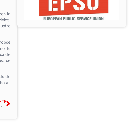
con la
icios,
cuatro
ándose
ño. El
lsa de
os, se
rdo de
 horas
NTE
Los derechos de los migrantes amenazados por el nombramiento de EE.UU. para dirigir la Organización Internacional para las Migraciones