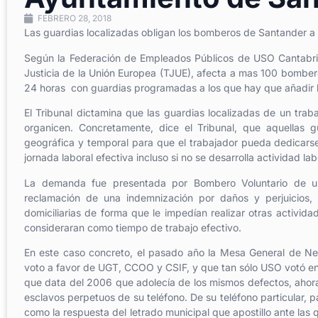
FEBRERO 28, 2018
Las guardias localizadas obligan los bomberos de Santander 
Según la Federación de Empleados Públicos de USO Cantabria,
Justicia de la Unión Europea (TJUE), afecta a mas 100 bomber
24 horas con guardias programadas a los que hay que añadir la
El Tribunal dictamina que las guardias localizadas de un tr
organicen. Concretamente, dice el Tribunal, que aquellas g
geográfica y temporal para que el trabajador pueda dedicarse
jornada laboral efectiva incluso si no se desarrolla actividad l
La demanda fue presentada por Bombero Voluntario de u
reclamación de una indemnización por daños y perjuicios,
domiciliarias de forma que le impedían realizar otras activid
consideraran como tiempo de trabajo efectivo.
En este caso concreto, el pasado año la Mesa General de Ne
voto a favor de UGT, CCOO y CSIF, y que tan sólo USO votó en
que data del 2006 que adolecía de los mismos defectos, ahora
esclavos perpetuos de su teléfono. De su teléfono particular, p
como la respuesta del letrado municipal que apostillo ante las 