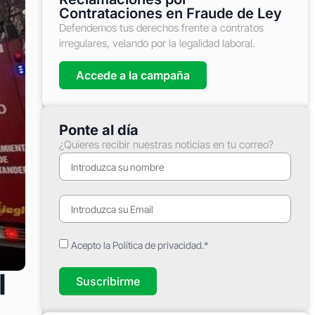
Contrataciones en Fraude de Ley
Defendemos tus derechos frente a contratos
irregulares, velando por la legalidad laboral.
Accede a la campaña
Ponte al día
¿Quieres recibir nuestras noticias en tu correo?
Acepto la Política de privacidad.*
l
Suscribirme