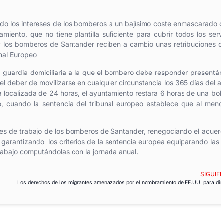
do los intereses de los bomberos a un bajísimo coste enmascarado 
miento, que no tiene plantilla suficiente para cubrir todos los serv
y los bomberos de Santander reciben a cambio unas retribuciones 
unal Europeo
la guardia domiciliaria a la que el bombero debe responder present
l deber de movilizarse en cualquier circunstancia los 365 días del a
 localizada de 24 horas, el ayuntamiento restara 6 horas de una bo
 cuando la sentencia del tribunal europeo establece que al men
nes de trabajo de los bomberos de Santander, renegociando el acue
s garantizando los criterios de la sentencia europea equiparando las
trabajo computándolas con la jornada anual.
SIGUIE