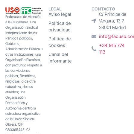
LEGAL
CONTACTO
Aviso legal
C/ Príncipe de
Federacion de Atención
Vergara, 13 7.
a la Ciudadanía. Una
Política de
28001 Madrid
Organización Sindical
privacidad
Independiente de los
info@facuso.c
Partidos políticos,
Política de
Gobierno,
cookies
+34 915 774
Administración Pública u
113
Canal del
otras Instituciones; una
Organización Pluralista,
Informante
con profundo respeto a
las convicciones
políticas, filosóficas,
religiosas, o de otra
naturaleza, de sus
afiliados; una
Organización
Democrática y
Autónoma dentro la
estructura organizativa
de la Unión Sindical
Obrera. CIF
G83365445. C/