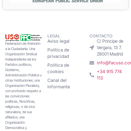
LEGAL
CONTACTO
Aviso legal
C/ Príncipe de
Federacion de Atención
Vergara, 13 7.
a la Ciudadanía. Una
Política de
28001 Madrid
Organización Sindical
privacidad
Independiente de los
info@facuso.c
Partidos políticos,
Política de
Gobierno,
cookies
+34 915 774
Administración Pública u
113
Canal del
otras Instituciones; una
Organización Pluralista,
Informante
con profundo respeto a
las convicciones
políticas, filosóficas,
religiosas, o de otra
naturaleza, de sus
afiliados; una
Organización
Democrática y