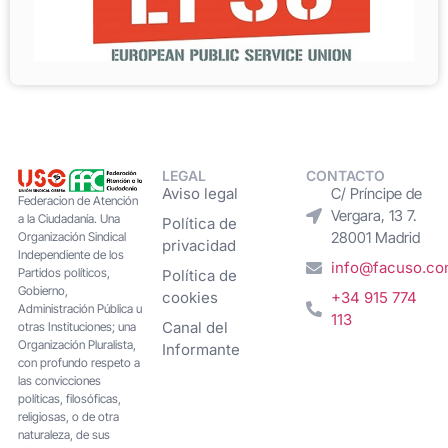
LEGAL
CONTACTO
Aviso legal
C/ Príncipe de
Federacion de Atención
Vergara, 13 7.
a la Ciudadanía. Una
Política de
28001 Madrid
Organización Sindical
privacidad
Independiente de los
info@facuso.c
Partidos políticos,
Política de
Gobierno,
cookies
+34 915 774
Administración Pública u
113
Canal del
otras Instituciones; una
Organización Pluralista,
Informante
con profundo respeto a
las convicciones
políticas, filosóficas,
religiosas, o de otra
naturaleza, de sus