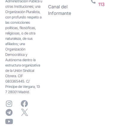
Administración Pública u
113
Canal del
otras Instituciones; una
Organización Pluralista,
Informante
con profundo respeto a
las convicciones
políticas, filosóficas,
religiosas, o de otra
naturaleza, de sus
afiliados; una
Organización
Democrática y
Autónoma dentro la
estructura organizativa
de la Unión Sindical
Obrera. CIF
G83365445. C/
Principe de Vergara, 13
7 28001 Madrid.