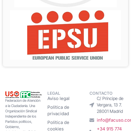
LEGAL
CONTACTO
Aviso legal
C/ Príncipe de
Federacion de Atención
Vergara, 13 7.
a la Ciudadanía. Una
Política de
28001 Madrid
Organización Sindical
privacidad
Independiente de los
info@facuso.c
Partidos políticos,
Política de
Gobierno,
cookies
+34 915 774