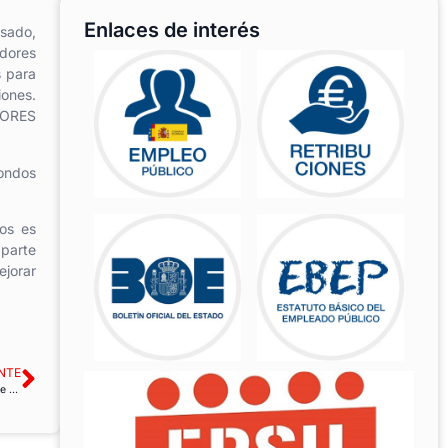
Enlaces de interés
asado,
adores
s para
iones.
TORES
fondos
os es
 parte
ejorar
NTE
Abierto el plazo de inscripciones para la plataforma de formación «Levol-app» sobre gestión de voluntariado