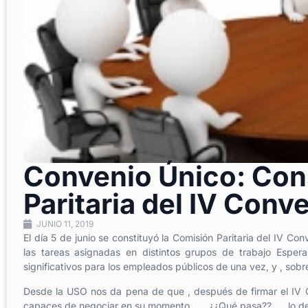
Convenio Único: Cons
Paritaria del IV Conv
JUNIO 11, 2019
El día 5 de junio se constituyó la Comisión Paritaria del IV Con
las tareas asignadas en distintos grupos de trabajo Espe
significativos para los empleados públicos de una vez, y , sob
Desde la USO nos da pena de que , después de firmar el IV C
capaces de negociar en su momento…….¿¿Qué pasa?? …. lo de