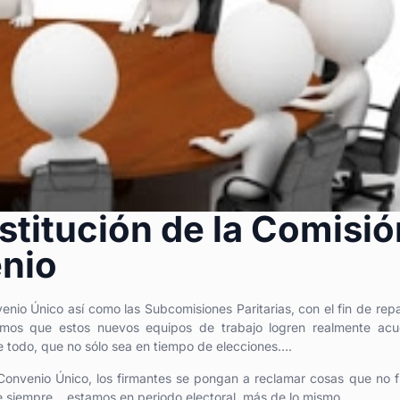
titución de la Comisió
enio
venio Único así como las Subcomisiones Paritarias, con el fin de repa
ramos que estos nuevos equipos de trabajo logren realmente acu
re todo, que no sólo sea en tiempo de elecciones….
onvenio Único, los firmantes se pongan a reclamar cosas que no 
 siempre …estamos en periodo electoral, más de lo mismo…