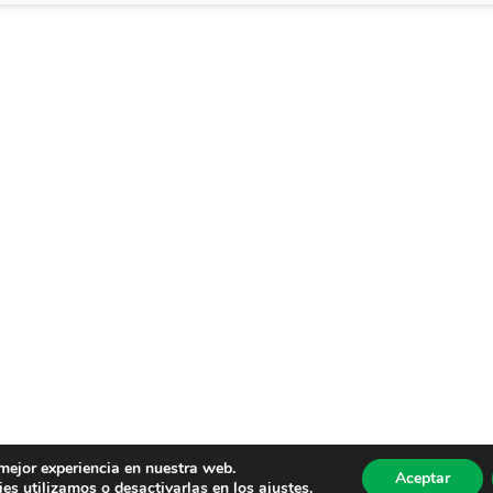
 mejor experiencia en nuestra web.
Aceptar
es utilizamos o desactivarlas en los
ajustes
.