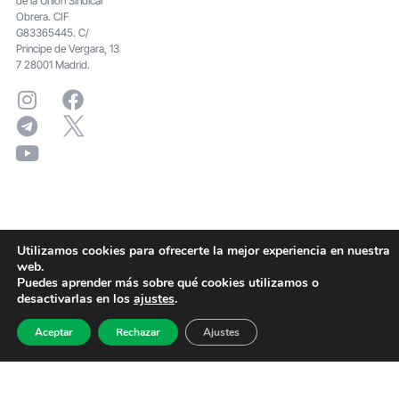
de la Unión Sindical
Obrera. CIF
G83365445. C/
Principe de Vergara, 13
7 28001 Madrid.
Utilizamos cookies para ofrecerte la mejor experiencia en nuestra
web.
Puedes aprender más sobre qué cookies utilizamos o
desactivarlas en los
ajustes
.
Aceptar
Rechazar
Ajustes