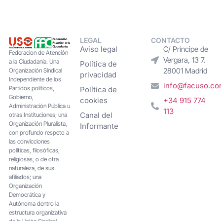
LEGAL
CONTACTO
Aviso legal
C/ Príncipe de
Federacion de Atención
Vergara, 13 7.
a la Ciudadanía. Una
Política de
28001 Madrid
Organización Sindical
privacidad
Independiente de los
info@facuso.c
Partidos políticos,
Política de
Gobierno,
cookies
+34 915 774
Administración Pública u
113
Canal del
otras Instituciones; una
Organización Pluralista,
Informante
con profundo respeto a
las convicciones
políticas, filosóficas,
religiosas, o de otra
naturaleza, de sus
afiliados; una
Organización
Democrática y
Autónoma dentro la
estructura organizativa