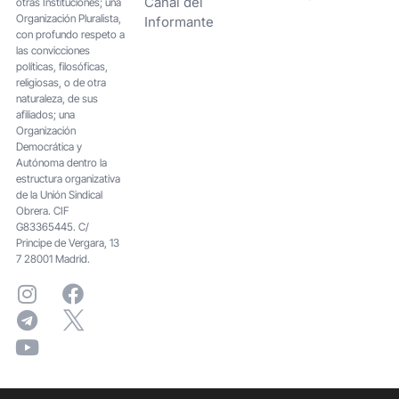
Canal del
otras Instituciones; una
Organización Pluralista,
Informante
con profundo respeto a
las convicciones
políticas, filosóficas,
religiosas, o de otra
naturaleza, de sus
afiliados; una
Organización
Democrática y
Autónoma dentro la
estructura organizativa
de la Unión Sindical
Obrera. CIF
G83365445. C/
Principe de Vergara, 13
7 28001 Madrid.