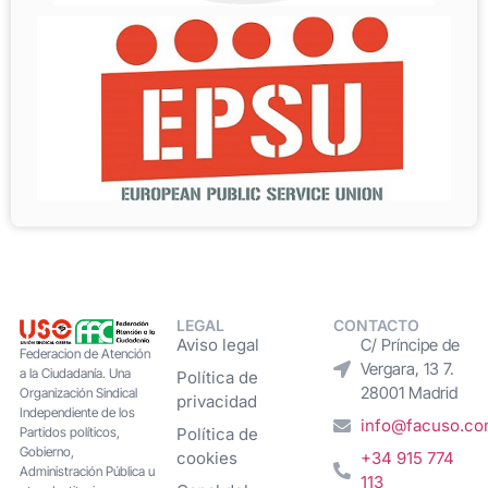
LEGAL
CONTACTO
Aviso legal
C/ Príncipe de
Federacion de Atención
Vergara, 13 7.
a la Ciudadanía. Una
Política de
28001 Madrid
Organización Sindical
privacidad
Independiente de los
info@facuso.c
Partidos políticos,
Política de
Gobierno,
cookies
+34 915 774
Administración Pública u
113