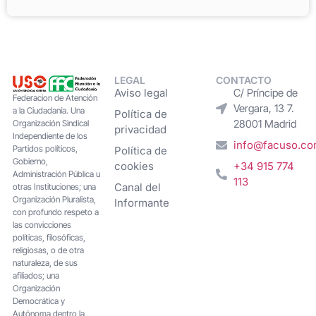
LEGAL
CONTACTO
Aviso legal
C/ Príncipe de
Federacion de Atención
Vergara, 13 7.
a la Ciudadanía. Una
Política de
28001 Madrid
Organización Sindical
privacidad
Independiente de los
info@facuso.c
Partidos políticos,
Política de
Gobierno,
cookies
+34 915 774
Administración Pública u
113
Canal del
otras Instituciones; una
Organización Pluralista,
Informante
con profundo respeto a
las convicciones
políticas, filosóficas,
religiosas, o de otra
naturaleza, de sus
afiliados; una
Organización
Democrática y
Autónoma dentro la