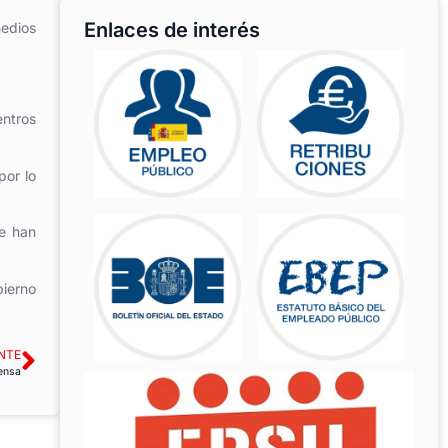
Enlaces de interés
medios
entros
por lo
se han
bierno
NTE
fensa