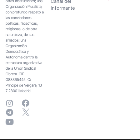
Canal del
otras Instituciones; una
Organización Pluralista,
Informante
con profundo respeto a
las convicciones
políticas, filosóficas,
religiosas, o de otra
naturaleza, de sus
afiliados; una
Organización
Democrática y
Autónoma dentro la
estructura organizativa
de la Unión Sindical
Obrera. CIF
G83365445. C/
Principe de Vergara, 13
7 28001 Madrid.