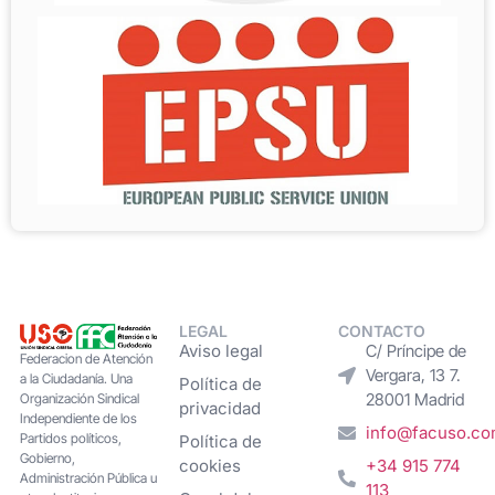
LEGAL
CONTACTO
Aviso legal
C/ Príncipe de
Federacion de Atención
Vergara, 13 7.
a la Ciudadanía. Una
Política de
28001 Madrid
Organización Sindical
privacidad
Independiente de los
info@facuso.c
Partidos políticos,
Política de
Gobierno,
cookies
+34 915 774
Administración Pública u
113