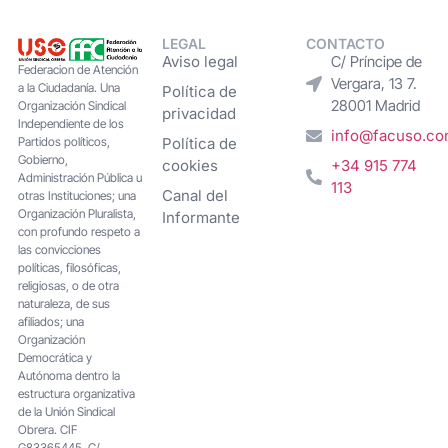
LEGAL
CONTACTO
Aviso legal
C/ Príncipe de
Federacion de Atención
Vergara, 13 7.
a la Ciudadanía. Una
Política de
28001 Madrid
Organización Sindical
privacidad
Independiente de los
info@facuso.c
Partidos políticos,
Política de
Gobierno,
cookies
+34 915 774
Administración Pública u
113
Canal del
otras Instituciones; una
Organización Pluralista,
Informante
con profundo respeto a
las convicciones
políticas, filosóficas,
religiosas, o de otra
naturaleza, de sus
afiliados; una
Organización
Democrática y
Autónoma dentro la
estructura organizativa
de la Unión Sindical
Obrera. CIF
G83365445. C/