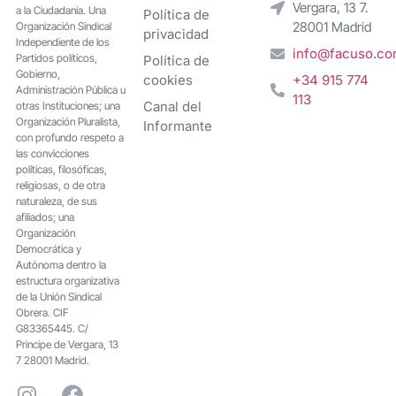
Vergara, 13 7.
a la Ciudadanía. Una
Política de
28001 Madrid
Organización Sindical
privacidad
Independiente de los
info@facuso.c
Partidos políticos,
Política de
Gobierno,
cookies
+34 915 774
Administración Pública u
113
Canal del
otras Instituciones; una
Organización Pluralista,
Informante
con profundo respeto a
las convicciones
políticas, filosóficas,
religiosas, o de otra
naturaleza, de sus
afiliados; una
Organización
Democrática y
Autónoma dentro la
estructura organizativa
de la Unión Sindical
Obrera. CIF
G83365445. C/
Principe de Vergara, 13
7 28001 Madrid.