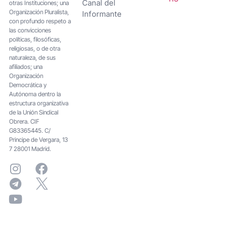
Canal del
otras Instituciones; una
Organización Pluralista,
Informante
con profundo respeto a
las convicciones
políticas, filosóficas,
religiosas, o de otra
naturaleza, de sus
afiliados; una
Organización
Democrática y
Autónoma dentro la
estructura organizativa
de la Unión Sindical
Obrera. CIF
G83365445. C/
Principe de Vergara, 13
7 28001 Madrid.