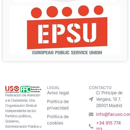
LEGAL
CONTACTO
Aviso legal
C/ Príncipe de
Federacion de Atención
Vergara, 13 7.
a la Ciudadanía. Una
Política de
28001 Madrid
Organización Sindical
privacidad
Independiente de los
info@facuso.c
Partidos políticos,
Política de
Gobierno,
cookies
+34 915 774
Administración Pública u
113