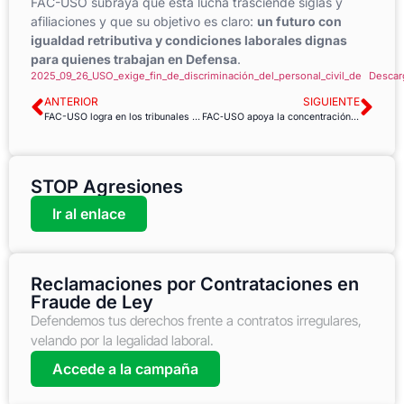
FAC-USO subraya que esta lucha trasciende siglas y
afiliaciones y que su objetivo es claro:
un futuro con
igualdad retributiva y condiciones laborales dignas
para quienes trabajan en Defensa
.
2025_09_26_USO_exige_fin_de_discriminación_del_personal_civil_de
Descar
ANTERIOR
SIGUIENTE
FAC-USO logra en los tribunales la recuperación del séptimo día de asuntos propios para el personal laboral de la CAIB
FAC‑USO apoya la concentración del 7 de octubre frente al Congreso contra el abuso de temporalidad en el empleo público
STOP Agresiones
Ir al enlace
Reclamaciones por Contrataciones en
Fraude de Ley
Defendemos tus derechos frente a contratos irregulares,
velando por la legalidad laboral.
Accede a la campaña