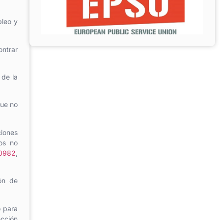
pleo y
ntrar
 de la
que no
iones
Los
no
0982
,
ón de
o para
cción