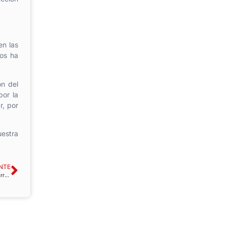
en las
nos ha
ón del
por la
r, por
estra
NTE
CAIB. Concentración ante el Govern Balear. por el incumplimiento de acuerdo de Carrera Profesional