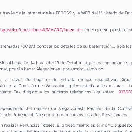
 a través de la Intranet de las EEGGSS y la WEB del Ministerio de Em
n/oposicion/oposiciones0/MACRO/index.htm
en el que se puede enco
s Baremadas (SOBA) conocer los detalles de su baremación… Solo los
isional
hasta las 14 horas del 19 de Octubre,
aquellos concursantes 
ional, podrán hacer Alegaciones
-por escrito-
al mismo.
a,
a través del
Registro de Entrada
de sus respectivas Direcc
sión a la Comisión de Valoración, quien estudiara las mismas. 
iante
Fax dirigido a los números telefónicos siguientes:
91363
 dependiendo del número de Alegaciones)
:
Reunión de la Comisi
istado Provisional.
No se publicaran nuevos Listados Provisionales.
n realizar Renuncias Totales. El procedimiento es el mismo expuest
ma a través del Registro de Entrada de la correspondiente Dire