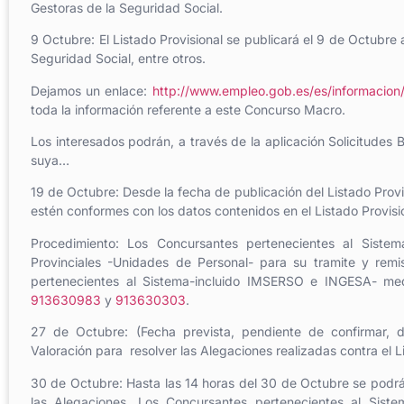
Gestoras de la Seguridad Social.
9 Octubre
:
El Listado Provisional se publicará el 9 de Octubre
Seguridad Social, entre otros.
Dejamos un enlace:
http://www.empleo.gob.es/es/informacio
toda la información referente a este Concurso Macro.
Los interesados podrán, a través de la aplicación Solicitude
suya…
19 de Octubre
:
Desde la fecha de publicación del Listado Prov
estén conformes con los datos contenidos en el Listado Provis
Procedimiento:
Los Concursantes
pertenecientes al Sistem
Provinciales
-Unidades de Personal-
para su tramite y remi
pertenecientes al Sistema
-incluido IMSERSO e INGESA-
med
913630983
y
913630303
.
27 de Octubre
:
(Fecha prevista, pendiente de confirmar,
Valoración para resolver las Alegaciones realizadas contra el L
30 de Octubre
:
Hasta las 14 horas del 30 de Octubre se podrá
las Alegaciones. Los Concursantes pertenecientes al Siste