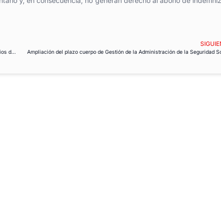
untario y, en consecuencia, no generan derecho al abono de indemni
SIGUIE
Sentencia del Juzgado Central da la razón a USO: RTVE debe proporcionar salarios de directivos
Ampliación del plazo cuerpo de Gestión de la Administración de la Seguridad S