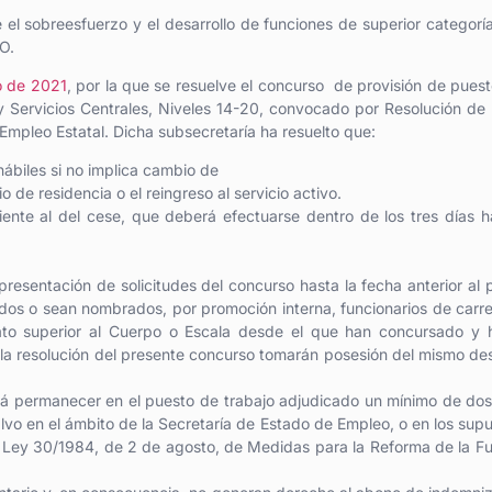
l sobreesfuerzo y el desarrollo de funciones de superior categorí
SO.
o de 2021
, por la que se resuelve el concurso de provisión de pues
 y Servicios Centrales, Niveles 14-20, convocado por Resolución de
 Empleo Estatal. Dicha subsecretaría ha resuelto que:
iles si no implica cambio de
 de residencia o el reingreso al servicio activo.
iente al del cese, que deberá efectuarse dentro de los tres días h
presentación de solicitudes del concurso hasta la fecha anterior al 
os o sean nombrados, por promoción interna, funcionarios de carr
ato superior al Cuerpo o Escala desde el que han concursado y 
la resolución del presente concurso tomarán posesión del mismo de
rá permanecer en el puesto de trabajo adjudicado un mínimo de do
alvo en el ámbito de la Secretaría de Estado de Empleo, o en los sup
 la Ley 30/1984, de 2 de agosto, de Medidas para la Reforma de la F