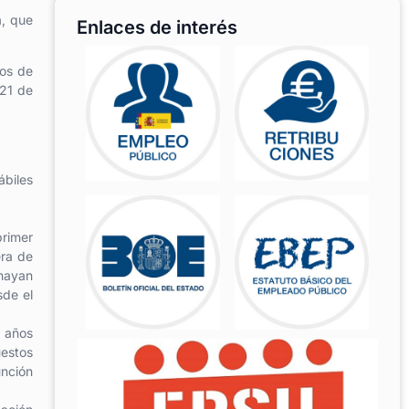
a, que
Enlaces de interés
tos de
 21 de
ábiles
primer
era de
hayan
sde el
s años
uestos
unción