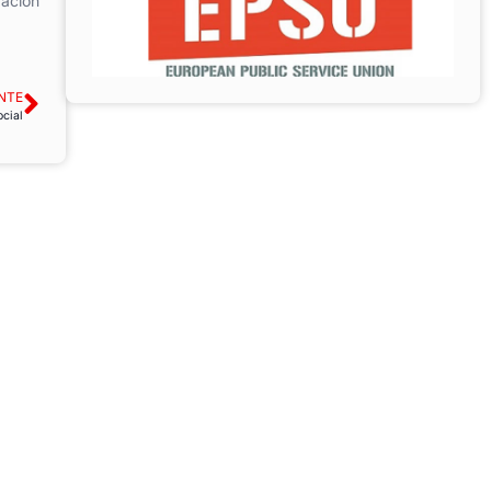
zación
NTE
ocial