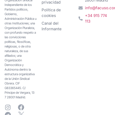
28001 Madrid
Organización Sindical
privacidad
Independiente de los
info@facuso.c
Partidos políticos,
Política de
Gobierno,
cookies
+34 915 774
Administración Pública u
113
Canal del
otras Instituciones; una
Organización Pluralista,
Informante
con profundo respeto a
las convicciones
políticas, filosóficas,
religiosas, o de otra
naturaleza, de sus
afiliados; una
Organización
Democrática y
Autónoma dentro la
estructura organizativa
de la Unión Sindical
Obrera. CIF
G83365445. C/
Principe de Vergara, 13
7 28001 Madrid.