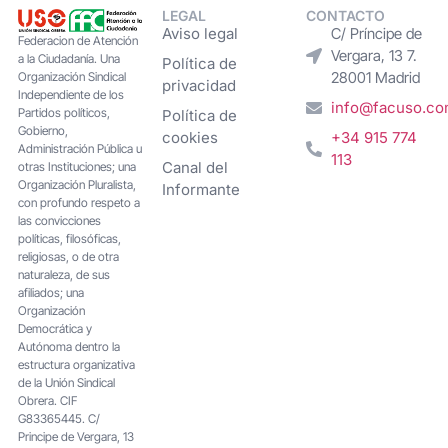
LEGAL
CONTACTO
Aviso legal
C/ Príncipe de
Federacion de Atención
Vergara, 13 7.
a la Ciudadanía. Una
Política de
28001 Madrid
Organización Sindical
privacidad
Independiente de los
info@facuso.c
Partidos políticos,
Política de
Gobierno,
cookies
+34 915 774
Administración Pública u
113
Canal del
otras Instituciones; una
Organización Pluralista,
Informante
con profundo respeto a
las convicciones
políticas, filosóficas,
religiosas, o de otra
naturaleza, de sus
afiliados; una
Organización
Democrática y
Autónoma dentro la
estructura organizativa
de la Unión Sindical
Obrera. CIF
G83365445. C/
Principe de Vergara, 13