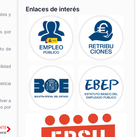
Enlaces de interés
ados y
s por
nto de
ilidad
sticia
lver a
do por
NTE
boral