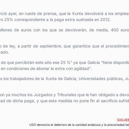
unció ayer, en rueda de prensa, que la Xunta devolverá a los emple
tro 25% correspondiente a la paga extra sustraida en 2012.
llones de euros con los que se devolverán, de media, 400 euro
o de ley, a partir de septiembre, que garantice que el procedimie
tado.
de que percibirán este año ese 25 %” ya que Galicia “tiene disponib
á en condiciones de abonar la extra con agilidad”.
 los trabajadores de la Xunta de Galicia, Universidades públicas, Ju
 son ya muchos los Juzgados y Tribunales que le han obligado a devo
idad de dicha paga, y que esta medida no pone fin al sacrificio sufri
SIGUIE
USO denuncia el deterioro de la sanidad andaluza y la precariedad la