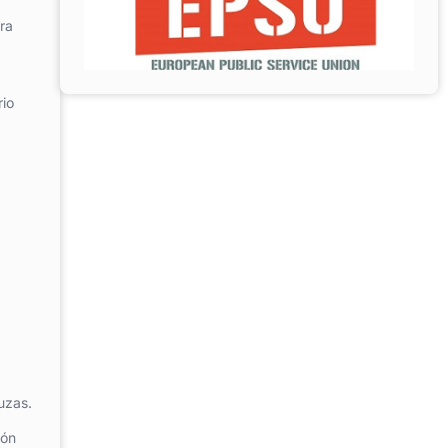
ra
rio
uzas.
ión