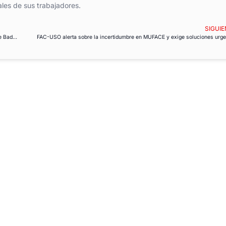
ales de sus trabajadores.
SIGUIE
FAC-USO exige soluciones inmediatas para los trabajadores del Ayuntamiento de Badajoz
FAC-USO alerta sobre la incertidumbre en MUFACE y exige soluciones urge