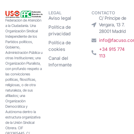
LEGAL
CONTACTO
Aviso legal
C/ Príncipe de
Federacion de Atención
Vergara, 13 7.
a la Ciudadanía. Una
Política de
28001 Madrid
Organización Sindical
privacidad
Independiente de los
info@facuso.c
Partidos políticos,
Política de
Gobierno,
cookies
+34 915 774
Administración Pública u
113
Canal del
otras Instituciones; una
Organización Pluralista,
Informante
con profundo respeto a
las convicciones
políticas, filosóficas,
religiosas, o de otra
naturaleza, de sus
afiliados; una
Organización
Democrática y
Autónoma dentro la
estructura organizativa
de la Unión Sindical
Obrera. CIF
G83365445. C/