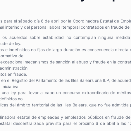
para el sábado día 6 de abril por la Coordinadora Estatal de Emp
nal interino y del personal laboral temporal contratados en fraude de 
 los acuerdos sobre estabilidad no contemplan ninguna medida
aude de ley.
s e indefinidos no fijos de larga duración es consecuencia directa 
normativa de
a excepcional mecanismos de sanción al abuso y fraude en la contra
 administración
tos en fraude.
n el Registro del Parlamento de las Illes Balears una ILP, de acuer
Iniciativa
ra una ley para llevar a cabo un concurso extraordinario de mérito
ndefinidos no
cas del ámbito territorial de las Illes Balears, que no fue admitida 
dinadora estatal de empleadas y empleados públicos en fraude de
tatal descentralizada prevista para el próximo 6 de abril a las 1