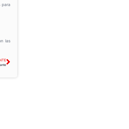
s para
n las
NTE
ante