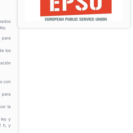
leados
ley.
 para
de los
tación
do con
s para
por la
 ley y
2 h, y