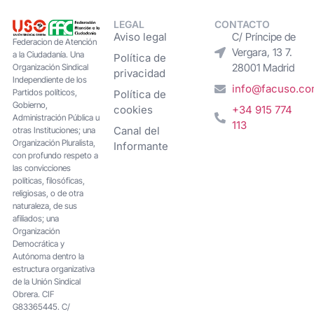
LEGAL
CONTACTO
Aviso legal
C/ Príncipe de
Federacion de Atención
Vergara, 13 7.
a la Ciudadanía. Una
Política de
28001 Madrid
Organización Sindical
privacidad
Independiente de los
info@facuso.c
Partidos políticos,
Política de
Gobierno,
cookies
+34 915 774
Administración Pública u
113
Canal del
otras Instituciones; una
Organización Pluralista,
Informante
con profundo respeto a
las convicciones
políticas, filosóficas,
religiosas, o de otra
naturaleza, de sus
afiliados; una
Organización
Democrática y
Autónoma dentro la
estructura organizativa
de la Unión Sindical
Obrera. CIF
G83365445. C/