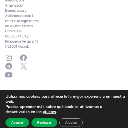
afiliados; una
Organización
Democrática y
Autónoma dentro la
estructura organizativa
de la Unión Sindical
Obrera. CIF
G83365445. C/
Principe de Vergara, 13
7 28001 Madrid.
Utilizamos cookies para ofrecerte la mejor experiencia en nuestra
web.
Puedes aprender más sobre qué cookies utilizamos o
desactivarlas en los
ajustes
.
Aceptar
Rechazar
Ajustes