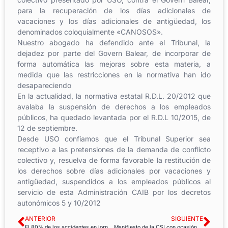
para la recuperación de los días adicionales de
vacaciones y los días adicionales de antigüedad, los
denominados coloquialmente «CANOSOS».
Nuestro abogado ha defendido ante el Tribunal, la
dejadez por parte del Govern Balear, de incorporar de
forma automática las mejoras sobre esta materia, a
medida que las restricciones en la normativa han ido
desapareciendo
En la actualidad, la normativa estatal R.D.L. 20/2012 que
avalaba la suspensión de derechos a los empleados
públicos, ha quedado levantada por el R.D.L 10/2015, de
12 de septiembre.
Desde USO confiamos que el Tribunal Superior sea
receptivo a las pretensiones de la demanda de conflicto
colectivo y, resuelva de forma favorable la restitución de
los derechos sobre días adicionales por vacaciones y
antigüedad, suspendidos a los empleados públicos al
servicio de esta Administración CAIB por los decretos
autonómicos 5 y 10/2012
ANTERIOR
SIGUIENTE
El 80% de los accidentes en jornada con baja se producen en PYMES
Manifiesto de la CSI con ocasión del Primero de Mayo – 2016