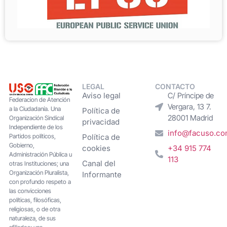
LEGAL
CONTACTO
Aviso legal
C/ Príncipe de
Federacion de Atención
Vergara, 13 7.
a la Ciudadanía. Una
Política de
28001 Madrid
Organización Sindical
privacidad
Independiente de los
info@facuso.c
Partidos políticos,
Política de
Gobierno,
cookies
+34 915 774
Administración Pública u
113
Canal del
otras Instituciones; una
Organización Pluralista,
Informante
con profundo respeto a
las convicciones
políticas, filosóficas,
religiosas, o de otra
naturaleza, de sus