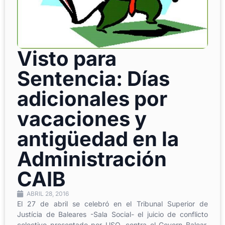
Visto para
Sentencia: Días
adicionales por
vacaciones y
antigüedad en la
Administración
CAIB
ABRIL 28, 2016
El 27 de abril se celebró en el Tribunal Superior de
Justícia de Baleares -Sala Social- e
l juicio de conflicto
colectivo presentado por USO, contra el Govern Balear,