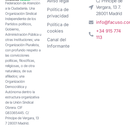
Aviso legal
C/ Príncipe de
Federacion de Atención
Vergara, 13 7.
a la Ciudadanía. Una
Política de
28001 Madrid
Organización Sindical
privacidad
Independiente de los
info@facuso.c
Partidos políticos,
Política de
Gobierno,
cookies
+34 915 774
Administración Pública u
113
Canal del
otras Instituciones; una
Organización Pluralista,
Informante
con profundo respeto a
las convicciones
políticas, filosóficas,
religiosas, o de otra
naturaleza, de sus
afiliados; una
Organización
Democrática y
Autónoma dentro la
estructura organizativa
de la Unión Sindical
Obrera. CIF
G83365445. C/
Principe de Vergara, 13
7 28001 Madrid.