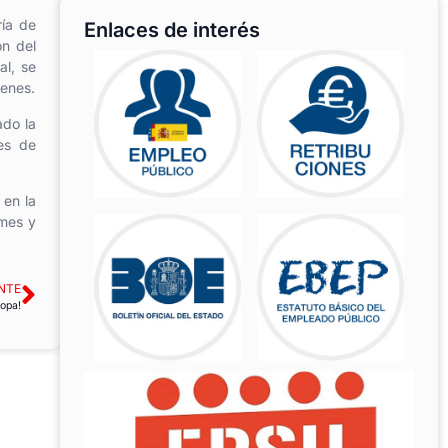
ría de
Enlaces de interés
ón del
al, se
venes.
ado la
les de
 en la
rmes y
NTE
opa!