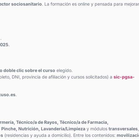
ector sociosanitario
. La formación es online y pensada para mejorar
5
.
2025
.
 doble clic sobre el curso
elegido.
eto, DNI, provincia de afiliación y cursos solicitados) a
sic-pgsa-
cuso.es
.
rmería, Técnico/a de Rayos, Técnico/a de Farmacia,
 Pinche, Nutrición, Lavandería/Limpieza
y módulos
transversales
,
os
(residencias y ayuda a domicilio). Entre los contenidos:
movilizaci