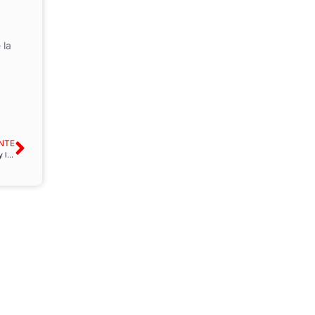
 la
NTE
FAC-USO respalda las movilizaciones de Geacam en Toledo contra la precariedad y la temporalidad