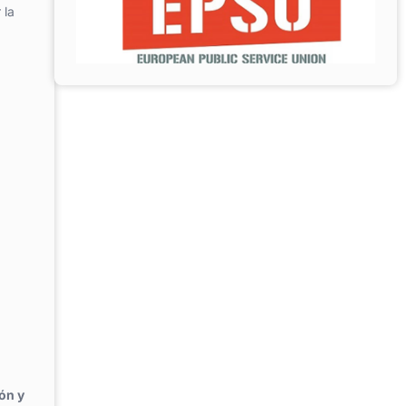
 la
ón y