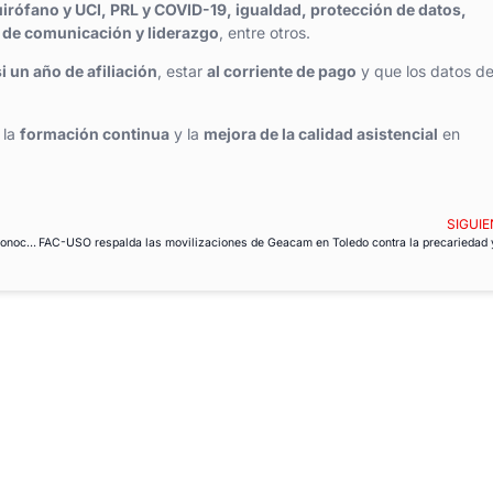
irófano y UCI, PRL y COVID-19, igualdad, protección de datos,
s de comunicación y liderazgo
, entre otros.
i un año de afiliación
, estar
al corriente de pago
y que los datos de
 la
formación continua
y la
mejora de la calidad asistencial
en
SIGUIE
FAC-USOCV informa: Abierto el plazo de inscripción para los cursos propios reconocidos por la EVES