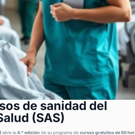
sos de sanidad del
Salud (SAS)
)
abre la
4.ª edición
de su programa de
cursos gratuitos de 60 ho