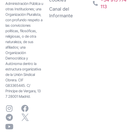
Administración Pública u
113
Canal del
otras Instituciones; una
Organización Pluralista,
Informante
con profundo respeto a
las convicciones
políticas, filosóficas,
religiosas, o de otra
naturaleza, de sus
afiliados; una
Organización
Democrática y
Autónoma dentro la
estructura organizativa
de la Unión Sindical
Obrera. CIF
G83365445. C/
Principe de Vergara, 13
7 28001 Madrid.