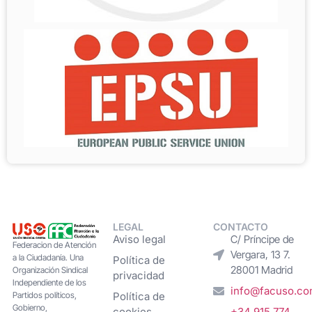
LEGAL
CONTACTO
Aviso legal
C/ Príncipe de
Federacion de Atención
Vergara, 13 7.
a la Ciudadanía. Una
Política de
28001 Madrid
Organización Sindical
privacidad
Independiente de los
info@facuso.c
Partidos políticos,
Política de
Gobierno,
cookies
+34 915 774