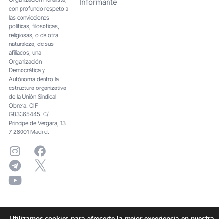
Informante
con profundo respeto a
las convicciones
políticas, filosóficas,
religiosas, o de otra
naturaleza, de sus
afiliados; una
Organización
Democrática y
Autónoma dentro la
estructura organizativa
de la Unión Sindical
Obrera. CIF
G83365445. C/
Principe de Vergara, 13
7 28001 Madrid.
Utilizamos cookies para ofrecerte la mejor experiencia en nuestra