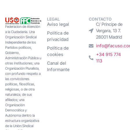
LEGAL
CONTACTO
Aviso legal
C/ Príncipe de
Federacion de Atención
Vergara, 13 7.
a la Ciudadanía. Una
Política de
28001 Madrid
Organización Sindical
privacidad
Independiente de los
info@facuso.c
Partidos políticos,
Política de
Gobierno,
cookies
+34 915 774
Administración Pública u
113
Canal del
otras Instituciones; una
Organización Pluralista,
Informante
con profundo respeto a
las convicciones
políticas, filosóficas,
religiosas, o de otra
naturaleza, de sus
afiliados; una
Organización
Democrática y
Autónoma dentro la
estructura organizativa
de la Unión Sindical