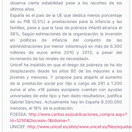
observa cierta estabilidad pese a los recortes de los
últimos años.
España es el país de la UE que dedica menos porcentaje
de su PIB (0,5%) a prestaciones para la infancia y las
familias, pese a que la tasa de pobreza infantil alcanza el
36%. Según estimaciones de la organización, la inversión
en políticas de infancia del conjunto de las
administraciones por menor «disminuyó en más de 6.300
millones de euros entre 2010 y 2013, a pesar del
incremento de los niveles de necesidad».
Unicef ha insistido en que el riesgo de pobreza se ha ido
desplazando desde los años 80 de los mayores a los
jóvenes y menores. Y propone para atajarlo el aumento
de la prestación social por hijo a cargo de 291 a 1.200
euros al año. «16 países europeos cuentan con ayudas
universales de este tipo y han dado resultados», justifica
Gabriel Sánchez. Actualmente hay en España 8.200.000
menores, el 18% de la población.
FOESSA:
http://www.caritas.es/publicaciones_compra.aspx?
Id=5250&Diocesis=1&Idioma=1
UNICEF:
http://www.unicef.es/sites/www.unicef.es/files/equid