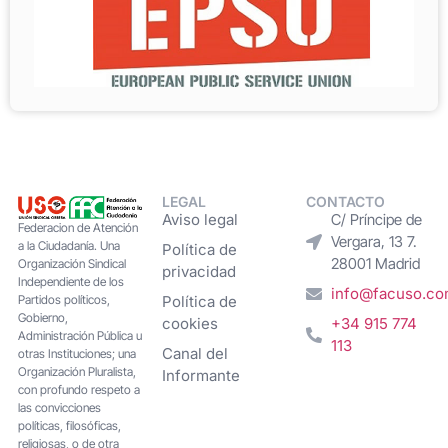
LEGAL
CONTACTO
Aviso legal
C/ Príncipe de
Federacion de Atención
Vergara, 13 7.
a la Ciudadanía. Una
Política de
28001 Madrid
Organización Sindical
privacidad
Independiente de los
info@facuso.c
Partidos políticos,
Política de
Gobierno,
cookies
+34 915 774
Administración Pública u
113
Canal del
otras Instituciones; una
Organización Pluralista,
Informante
con profundo respeto a
las convicciones
políticas, filosóficas,
religiosas, o de otra