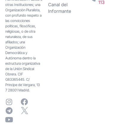
113
Canal del
otras Instituciones; una
Organización Pluralista,
Informante
con profundo respeto a
las convicciones
políticas, filosóficas,
religiosas, o de otra
naturaleza, de sus
afiliados; una
Organización
Democrática y
Autónoma dentro la
estructura organizativa
de la Unión Sindical
Obrera. CIF
G83365445. C/
Principe de Vergara, 13
7 28001 Madrid.