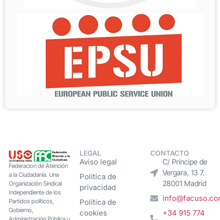
LEGAL
CONTACTO
Aviso legal
C/ Príncipe de
Federacion de Atención
Vergara, 13 7.
a la Ciudadanía. Una
Política de
28001 Madrid
Organización Sindical
privacidad
Independiente de los
info@facuso.c
Partidos políticos,
Política de
Gobierno,
cookies
+34 915 774
Administración Pública u