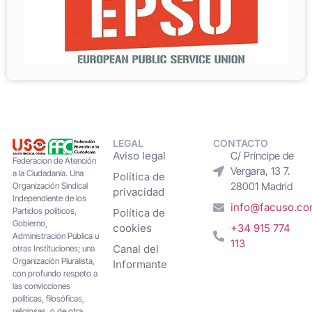
LEGAL
CONTACTO
Aviso legal
C/ Príncipe de
Federacion de Atención
Vergara, 13 7.
a la Ciudadanía. Una
Política de
28001 Madrid
Organización Sindical
privacidad
Independiente de los
info@facuso.c
Partidos políticos,
Política de
Gobierno,
cookies
+34 915 774
Administración Pública u
113
Canal del
otras Instituciones; una
Organización Pluralista,
Informante
con profundo respeto a
las convicciones
políticas, filosóficas,
religiosas, o de otra