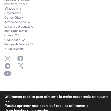
naturaleza, de sus
afiliados; una
Organización
Democrática y
Autónoma dentro la
estructura organizativa
de la Unión Sindical
Obrera. CIF
G83365445. C/
Principe de Vergara, 13
7 28001 Madrid.
Utilizamos cookies para ofrecerte la mejor experiencia en nuestra
web.
Puedes aprender más sobre qué cookies utilizamos o
desactivarlas en los
ajustes
.