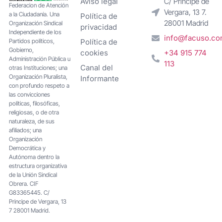
Aviso legal
C/ Príncipe de
Federacion de Atención
Vergara, 13 7.
a la Ciudadanía. Una
Política de
28001 Madrid
Organización Sindical
privacidad
Independiente de los
info@facuso.c
Partidos políticos,
Política de
Gobierno,
cookies
+34 915 774
Administración Pública u
113
Canal del
otras Instituciones; una
Organización Pluralista,
Informante
con profundo respeto a
las convicciones
políticas, filosóficas,
religiosas, o de otra
naturaleza, de sus
afiliados; una
Organización
Democrática y
Autónoma dentro la
estructura organizativa
de la Unión Sindical
Obrera. CIF
G83365445. C/
Principe de Vergara, 13
7 28001 Madrid.