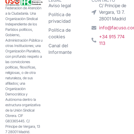
LEGAL
CONTACTO
Aviso legal
C/ Príncipe de
Federacion de Atención
Vergara, 13 7.
a la Ciudadanía. Una
Política de
28001 Madrid
Organización Sindical
privacidad
Independiente de los
info@facuso.c
Partidos políticos,
Política de
Gobierno,
cookies
+34 915 774
Administración Pública u
113
Canal del
otras Instituciones; una
Organización Pluralista,
Informante
con profundo respeto a
las convicciones
políticas, filosóficas,
religiosas, o de otra
naturaleza, de sus
afiliados; una
Organización
Democrática y
Autónoma dentro la
estructura organizativa
de la Unión Sindical
Obrera. CIF
G83365445. C/
Principe de Vergara, 13
7 28001 Madrid.