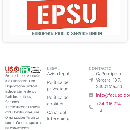
LEGAL
CONTACTO
Aviso legal
C/ Príncipe de
Federacion de Atención
Vergara, 13 7.
a la Ciudadanía. Una
Política de
28001 Madrid
Organización Sindical
privacidad
Independiente de los
info@facuso.c
Partidos políticos,
Política de
Gobierno,
cookies
+34 915 774
Administración Pública u
113
Canal del
otras Instituciones; una
Organización Pluralista,
Informante
con profundo respeto a
las convicciones