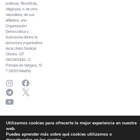
políticas, filosóficas,
religiosas, o de otra
naturaleza, de sus
afiliados; una
Organización
Democrática y
Autónoma dentro la
estructura organizativa
de la Unión Sindical
Obrera. CIF
G83365445. C/
Principe de Vergara, 13
7 28001 Madrid.
Utilizamos cookies para ofrecerte la mejor experiencia en nuestra
web.
Puedes aprender más sobre qué cookies utilizamos o
desactivarlas en los
ajustes
.