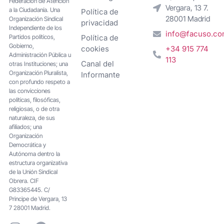
Federacion de Atención
Vergara, 13 7.
a la Ciudadanía. Una
Política de
28001 Madrid
Organización Sindical
privacidad
Independiente de los
info@facuso.c
Partidos políticos,
Política de
Gobierno,
cookies
+34 915 774
Administración Pública u
113
Canal del
otras Instituciones; una
Organización Pluralista,
Informante
con profundo respeto a
las convicciones
políticas, filosóficas,
religiosas, o de otra
naturaleza, de sus
afiliados; una
Organización
Democrática y
Autónoma dentro la
estructura organizativa
de la Unión Sindical
Obrera. CIF
G83365445. C/
Principe de Vergara, 13
7 28001 Madrid.